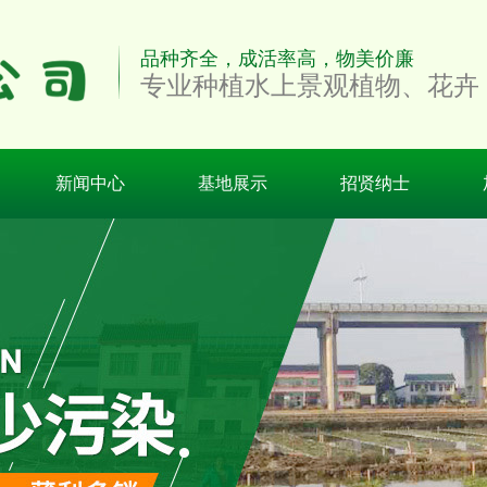
品种齐全，成活率高，物美价廉
专业种植水上景观植物、花卉
新闻中心
基地展示
招贤纳士