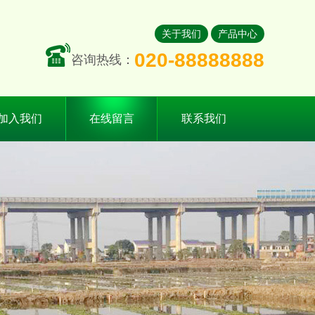
关于我们
产品中心
020-88888888
咨询热线：
加入我们
在线留言
联系我们