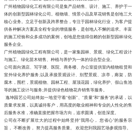
广州植物园绿化工程有限公司是集产品销售、设计、施工、养护于一
体的创新型园林绿化公司。植物墙、情景小品及草花销售是创地三大
核心业务。立足于创新及跨界整合，专注于园林绿化行业，为客户提
供各种解决方案及全程专业的增值服务，是创地人不懈的追求。丰富
的施工经验和众多成功的案例，创地是您值得信赖的创新型园林绿化
服务企业。
广州植物园绿化工程有限公司，是一家集园林、景观、绿化工程设计
与施工、绿化苗木销售、种植与养护为一体的综合型企业。
公司面向酒店、写字搂、医院、商务楼、办公室提供室内植物租赁和
室外绿化养护服务;以及承接景观设计、别墅景观、凉亭，廊架，防
腐木，围栏，景观植物、园林工程、屋顶花园，绿化养护、假山鱼池
等的施工设计与服务;并提供绿色植物花卉销售等服务。
逸坤园艺公司始终如一地坚守着“创新”、“质量”和“服务”的承诺，以
质量求发展，以真诚待客户，用高度的敬业精神和专业的人性化的售
后服务水准，准确直接把握市场方向，追求圆满，创造深度。
公司在不断扩展壮大的过程中始终坚持“我用心， 您省心”的服务宗
旨， 不断改善， 努力提高服务质量。 欢迎您到我园艺场参观指导。